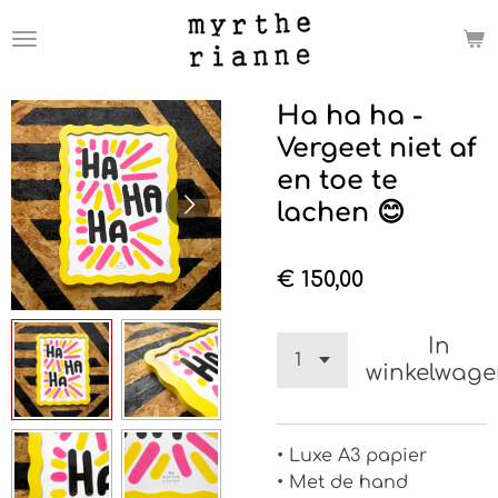
Ga
direct
naar
de
Ha ha ha -
hoofdinhoud
Vergeet niet af
en toe te
lachen 😊
€ 150,00
In
winkelwag
• Luxe A3 papier
• Met de hand