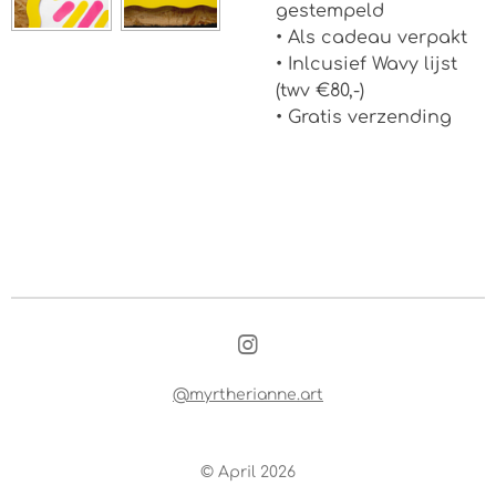
gestempeld
• Als cadeau verpakt
• Inlcusief Wavy lijst
(twv €80,-)
• Gratis verzending
I
n
s
@myrtherianne.art
t
a
g
© April 2026
r