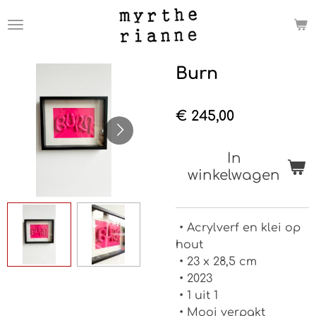
Ga
direct
naar
de
Burn
hoofdinhoud
€ 245,00
In
winkelwagen
• Acrylverf en klei op
hout
• 23 x 28,5 cm
• 2023
• 1 uit 1
• Mooi verpakt