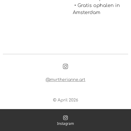
• Gratis ophalen in
Amsterdam
I
n
s
@myrtherianne.art
t
a
g
© April 2026
r
a
m
Instagram